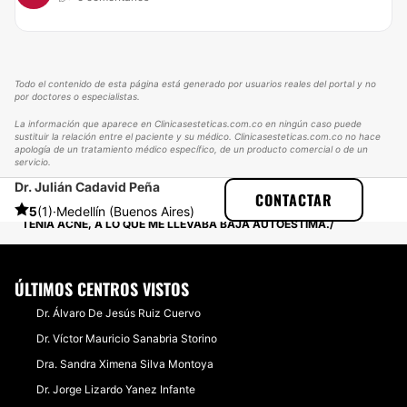
Todo el contenido de esta página está generado por usuarios reales del portal y no
por doctores o especialistas.
La información que aparece en Clinicasesteticas.com.co en ningún caso puede
sustituir la relación entre el paciente y su médico. Clinicasesteticas.com.co no hace
apología de un tratamiento médico específico, de un producto comercial o de un
servicio.
Dr. Julián Cadavid Peña
CLINICASESTETICAS
EXPERIENCIAS
CONTACTAR
EXPERIENCIAS SOBRE ACNÉ
5
(1)
·
Medellín (Buenos Aires)
TENIA ACNE, A LO QUE ME LLEVABA BAJA AUTOESTIMA.
ÚLTIMOS CENTROS VISTOS
Dr. Álvaro De Jesús Ruiz Cuervo
Dr. Víctor Mauricio Sanabria Storino
Dra. Sandra Ximena Silva Montoya
Dr. Jorge Lizardo Yanez Infante