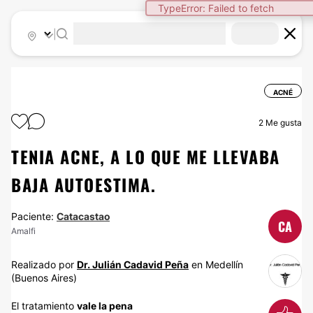
TypeError: Failed to fetch
|
ACNÉ
2
Me gusta
TENIA ACNE, A LO QUE ME LLEVABA
BAJA AUTOESTIMA.
Paciente:
Catacastao
CA
Amalfi
Realizado por
Dr. Julián Cadavid Peña
en Medellín
(Buenos Aires)
El tratamiento
vale la pena