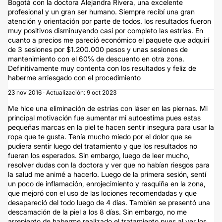
Bogotá con la doctora Alejandra Rivera, una excelente
profesional y un gran ser humano. Siempre recibí una gran
atención y orientación por parte de todos. los resultados fueron
muy positivos disminuyendo casi por completo las estrías. En
cuanto a precios me pareció económico el paquete que adquirí
de 3 sesiones por $1.200.000 pesos y unas sesiones de
mantenimiento con el 60℅ de descuento en otra zona.
Definitivamente muy contenta con los resultados y feliz de
haberme arriesgado con el procedimiento
23 nov 2016 · Actualización: 9 oct 2023
Me hice una eliminación de estrías con láser en las piernas. Mi
principal motivación fue aumentar mi autoestima pues estas
pequeñas marcas en la piel te hacen sentir insegura para usar la
ropa que te gusta. Tenía mucho miedo por el dolor que se
pudiera sentir luego del tratamiento y que los resultados no
fueran los esperados. Sin embargo, luego de leer mucho,
resolver dudas con la doctora y ver que no habían riesgos para
la salud me animé a hacerlo. Luego de la primera sesión, sentí
un poco de inflamación, enrojecimiento y rasquiña en la zona,
que mejoró con el uso de las lociones recomendadas y que
desapareció del todo luego de 4 días. También se presentó una
descamación de la piel a los 8 días. Sin embargo, no me
arrepiento de haberme realizado el tratamiento pues al ver los